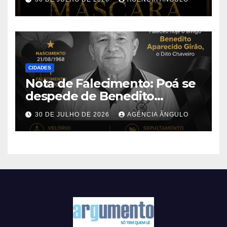
CIDADES
Nota de Falecimento: Poá se
despede de Benedito
Aparecido Girão, o conhecido
30 DE JULHO DE 2026
AGÊNCIA ÂNGULO
“Dito Chaveiro”