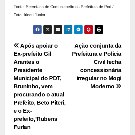
Fonte: Secretaria de Comunicação da Prefeitura de Poá /
Foto: Irineu Júnior
Navegação
Após apoiar o
Ação conjunta da
Ex-prefeito Gil
Prefeitura e Polícia
de
Arantes o
Civil fecha
Post
Presidente
concessionária
Municipal do PDT,
irregular no Mogi
Bruninho, vem
Moderno
procurando o atual
Prefeito, Beto Piteri,
e o Ex-
prefeito,’Rubens
Furlan