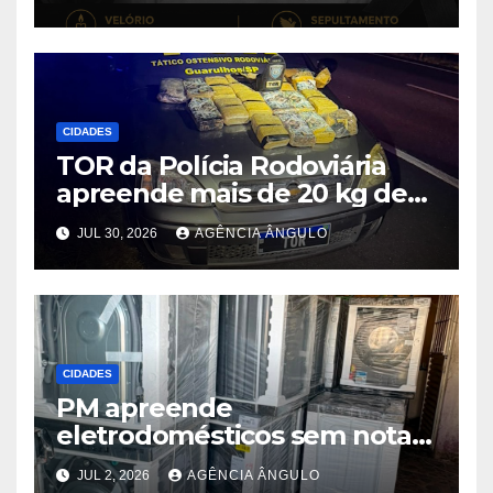
“Dito Chaveiro”
CIDADES
TOR da Polícia Rodoviária
apreende mais de 20 kg de
maconha e prende dois
JUL 30, 2026
AGÊNCIA ÂNGULO
suspeitos após perseguição
na Rodovia Ayrton Senna
CIDADES
PM apreende
eletrodomésticos sem nota e
cerca de 1 kg de maconha
JUL 2, 2026
AGÊNCIA ÂNGULO
em Poá