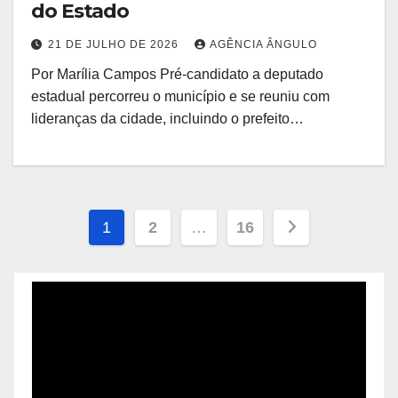
do Estado
21 DE JULHO DE 2026
AGÊNCIA ÂNGULO
Por Marília Campos Pré-candidato a deputado
estadual percorreu o município e se reuniu com
lideranças da cidade, incluindo o prefeito…
Navegação
1
2
…
16
por
posts