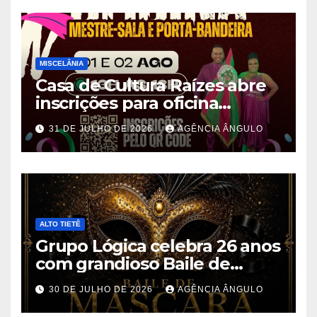
MISCELÂNIA
Casa de Cultura Raízes abre
inscrições para oficina
gratuita de Mestre-Sala e
31 DE JULHO DE 2026
AGÊNCIA ÂNGULO
Porta-Bandeira em Ferraz de
Vasconcelos
ALTO TIETÊ
Grupo Lógica celebra 26 anos
com grandioso Baile de
Máscaras em Suzano
30 DE JULHO DE 2026
AGÊNCIA ÂNGULO