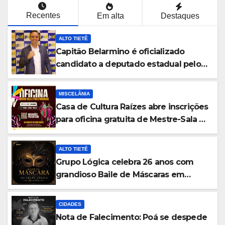
Recentes
Em alta
Destaques
ALTO TIETÊ
Capitão Belarmino é oficializado
candidato a deputado estadual pelo
PSD durante convenção em São Paulo
MISCELÂNIA
Casa de Cultura Raízes abre inscrições
para oficina gratuita de Mestre-Sala e
Porta-Bandeira em Ferraz de
Vasconcelos
ALTO TIETÊ
Grupo Lógica celebra 26 anos com
grandioso Baile de Máscaras em
Suzano
CIDADES
Nota de Falecimento: Poá se despede