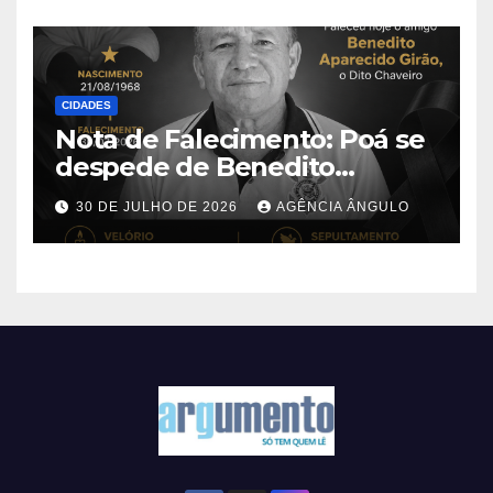
CIDADES
Nota de Falecimento: Poá se
despede de Benedito
Aparecido Girão, o conhecido
30 DE JULHO DE 2026
AGÊNCIA ÂNGULO
“Dito Chaveiro”