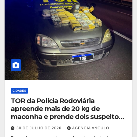
CIDADES
TOR da Polícia Rodoviária
apreende mais de 20 kg de
maconha e prende dois suspeitos
após perseguição na Rodovia
30 DE JULHO DE 2026
AGÊNCIA ÂNGULO
Ayrton Senna