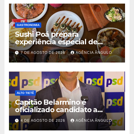
GASTRONOMIA
Sushi Poá prepara
experiência especial de
rodízio para o Dia dos Pais
7 DE AGOSTO DE 2026
AGÊNCIA ÂNGULO
ALTO TIETÊ
Capitão Belarmino é
oficializado candidato a
deputado estadual pelo PSD
4 DE AGOSTO DE 2026
AGÊNCIA ÂNGULO
durante convenção em São
Paulo