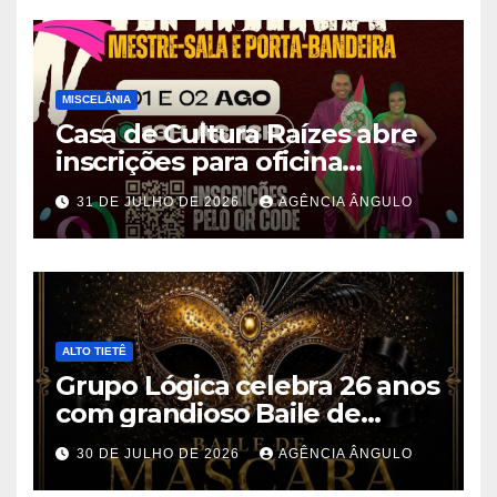
MISCELÂNIA
Casa de Cultura Raízes abre
inscrições para oficina
gratuita de Mestre-Sala e
31 DE JULHO DE 2026
AGÊNCIA ÂNGULO
Porta-Bandeira em Ferraz de
Vasconcelos
ALTO TIETÊ
Grupo Lógica celebra 26 anos
com grandioso Baile de
Máscaras em Suzano
30 DE JULHO DE 2026
AGÊNCIA ÂNGULO