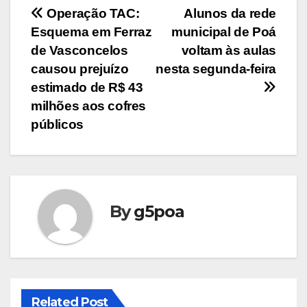
Navegação
Operação TAC:
Alunos da rede
Esquema em Ferraz
municipal de Poá
de
de Vasconcelos
voltam às aulas
Post
causou prejuízo
nesta segunda-feira
estimado de R$ 43
milhões aos cofres
públicos
By
g5poa
Related Post