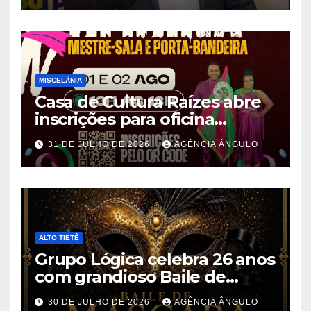
Paulo
MISCELÂNIA
Casa de Cultura Raízes abre
inscrições para oficina
gratuita de Mestre-Sala e
31 DE JULHO DE 2026
AGÊNCIA ÂNGULO
Porta-Bandeira em Ferraz de
Vasconcelos
ALTO TIETÊ
Grupo Lógica celebra 26 anos
com grandioso Baile de
Máscaras em Suzano
30 DE JULHO DE 2026
AGÊNCIA ÂNGULO