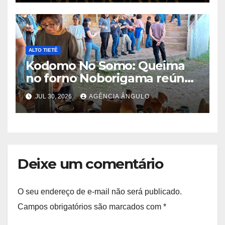
ALTO TIETÊ
Kodomo No Somo: Queima
no forno Noborigama reúne
trabalhos de 35 ceramistas
JUL 30, 2026
AGÊNCIA ÂNGULO
Deixe um comentário
O seu endereço de e-mail não será publicado.
Campos obrigatórios são marcados com
*