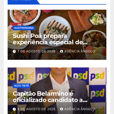
GASTRONOMIA
Sushi Poá prepara
experiência especial de
rodízio para o Dia dos Pais
7 DE AGOSTO DE 2026
AGÊNCIA ÂNGULO
ALTO TIETÊ
Capitão Belarmino é
oficializado candidato a
deputado estadual pelo PSD
4 DE AGOSTO DE 2026
AGÊNCIA ÂNGULO
durante convenção em São