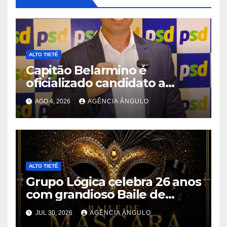
ALTO TIETÊ
Capitão Belarmino é
oficializado candidato a
deputado estadual pelo PSD
AGO 4, 2026
AGÊNCIA ÂNGULO
durante convenção em São
Paulo
ALTO TIETÊ
Grupo Lógica celebra 26 anos
com grandioso Baile de
Máscaras em Suzano
JUL 30, 2026
AGÊNCIA ÂNGULO