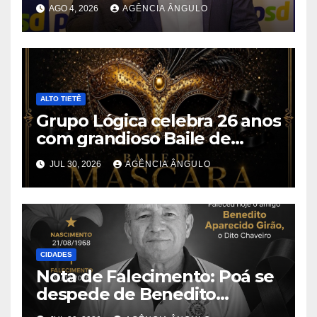
deputado estadual pelo PSD
AGO 4, 2026
AGÊNCIA ÂNGULO
durante convenção em São
Paulo
ALTO TIETÊ
Grupo Lógica celebra 26 anos
com grandioso Baile de
Máscaras em Suzano
JUL 30, 2026
AGÊNCIA ÂNGULO
CIDADES
Nota de Falecimento: Poá se
despede de Benedito
Aparecido Girão, o conhecido