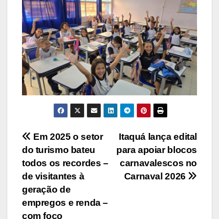
Navegação
Em 2025 o setor
Itaquá lança edital
do turismo bateu
para apoiar blocos
de
todos os recordes –
carnavalescos no
Post
de visitantes à
Carnaval 2026
geração de
empregos e renda –
com foco