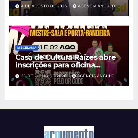
deputado estadual pelo PSD
4 DE AGOSTO DE 2026
AGÊNCIA ÂNGULO
durante convenção em São
Paulo
MISCELÂNIA
Casa de Cultura Raízes abre
inscrições para oficina
gratuita de Mestre-Sala e
31 DE JULHO DE 2026
AGÊNCIA ÂNGULO
Porta-Bandeira em Ferraz de
Vasconcelos