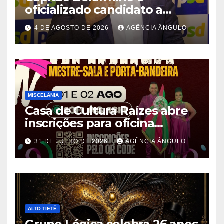
oficializado candidato a
deputado estadual pelo PSD
4 DE AGOSTO DE 2026
AGÊNCIA ÂNGULO
durante convenção em São
Paulo
MISCELÂNIA
Casa de Cultura Raízes abre
inscrições para oficina
gratuita de Mestre-Sala e
31 DE JULHO DE 2026
AGÊNCIA ÂNGULO
Porta-Bandeira em Ferraz de
Vasconcelos
ALTO TIETÊ