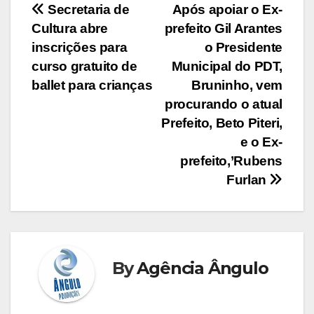
Navegação
Secretaria de
Após apoiar o Ex-
Cultura abre
prefeito Gil Arantes
de
inscrições para
o Presidente
Post
curso gratuito de
Municipal do PDT,
ballet para crianças
Bruninho, vem
procurando o atual
Prefeito, Beto Piteri,
e o Ex-
prefeito,’Rubens
Furlan
By
Agência Ângulo