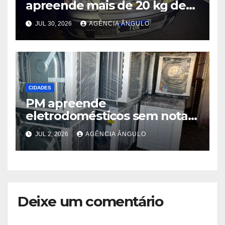
apreende mais de 20 kg de
maconha e prende dois
JUL 30, 2026
AGÊNCIA ÂNGULO
suspeitos após perseguição
na Rodovia Ayrton Senna
CIDADES
PM apreende
eletrodomésticos sem nota e
cerca de 1 kg de maconha
JUL 2, 2026
AGÊNCIA ÂNGULO
em Poá
Deixe um comentário