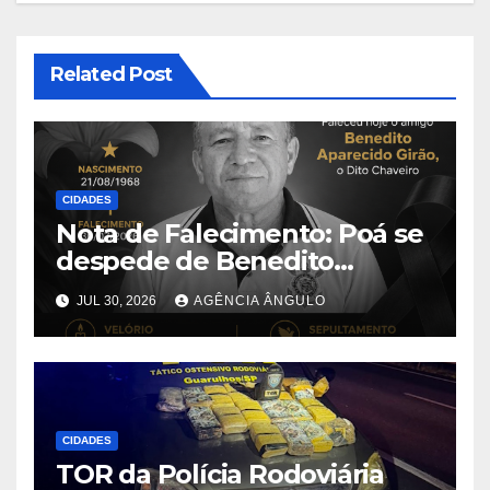
Related Post
CIDADES
Nota de Falecimento: Poá se
despede de Benedito
Aparecido Girão, o conhecido
JUL 30, 2026
AGÊNCIA ÂNGULO
“Dito Chaveiro”
CIDADES
TOR da Polícia Rodoviária