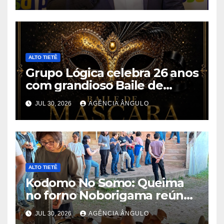
durante convenção em São
Paulo
ALTO TIETÊ
Grupo Lógica celebra 26 anos
com grandioso Baile de
Máscaras em Suzano
JUL 30, 2026
AGÊNCIA ÂNGULO
ALTO TIETÊ
Kodomo No Somo: Queima
no forno Noborigama reúne
trabalhos de 35 ceramistas
JUL 30, 2026
AGÊNCIA ÂNGULO