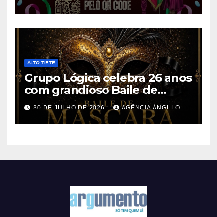
Porta-Bandeira em Ferraz de
Vasconcelos
ALTO TIETÊ
Grupo Lógica celebra 26 anos
com grandioso Baile de
Máscaras em Suzano
30 DE JULHO DE 2026
AGÊNCIA ÂNGULO