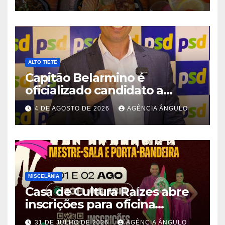
ALTO TIETÊ
Capitão Belarmino é
oficializado candidato a
deputado estadual pelo PSD
4 DE AGOSTO DE 2026
AGÊNCIA ÂNGULO
durante convenção em São
Paulo
MISCELÂNIA
Casa de Cultura Raízes abre
inscrições para oficina
gratuita de Mestre-Sala e
31 DE JULHO DE 2026
AGÊNCIA ÂNGULO