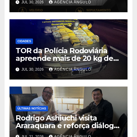
JUL 30, 2026
AGÊNCIA ÂNGULO
“Dito Chaveiro”
CIDADES
TOR da Polícia Rodoviária
apreende mais de 20 kg de
maconha e prende dois
JUL 30, 2026
AGÊNCIA ÂNGULO
suspeitos após perseguição
na Rodovia Ayrton Senna
ÚLTIMAS NOTÍCIAS
Rodrigo Ashiuchi visita
Araraquara e reforça diálogo
na região central do Estado
JUL 21, 2026
AGÊNCIA ÂNGULO