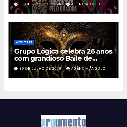
gratuita de Mestre-Sala e
31 DE JULHO DE 2026
AGÊNCIA ÂNGULO
Porta-Bandeira em Ferraz de
Vasconcelos
ALTO TIETÊ
Grupo Lógica celebra 26 anos
com grandioso Baile de
Máscaras em Suzano
30 DE JULHO DE 2026
AGÊNCIA ÂNGULO