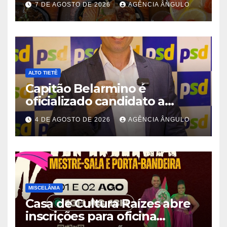
7 DE AGOSTO DE 2026
AGÊNCIA ÂNGULO
ALTO TIETÊ
Capitão Belarmino é
oficializado candidato a
deputado estadual pelo PSD
4 DE AGOSTO DE 2026
AGÊNCIA ÂNGULO
durante convenção em São
Paulo
MISCELÂNIA
Casa de Cultura Raízes abre
inscrições para oficina