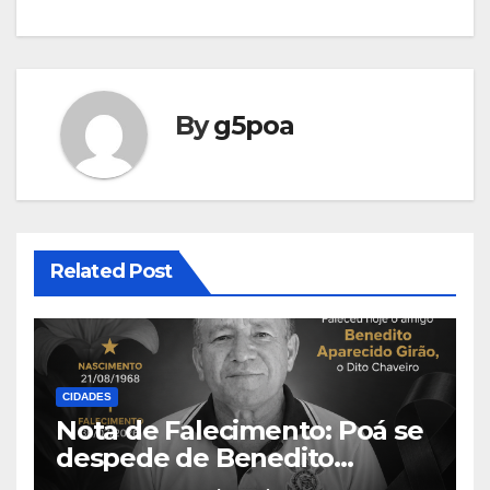
By
g5poa
Related Post
CIDADES
Nota de Falecimento: Poá se
despede de Benedito
Aparecido Girão, o conhecido