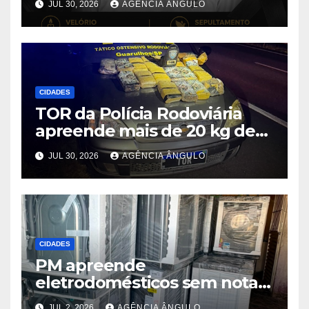
JUL 30, 2026
AGÊNCIA ÂNGULO
“Dito Chaveiro”
CIDADES
TOR da Polícia Rodoviária
apreende mais de 20 kg de
maconha e prende dois
JUL 30, 2026
AGÊNCIA ÂNGULO
suspeitos após perseguição
na Rodovia Ayrton Senna
CIDADES
PM apreende
eletrodomésticos sem nota e
cerca de 1 kg de maconha
JUL 2, 2026
AGÊNCIA ÂNGULO