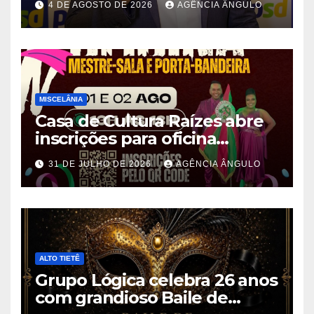
4 DE AGOSTO DE 2026
AGÊNCIA ÂNGULO
durante convenção em São
Paulo
MISCELÂNIA
Casa de Cultura Raízes abre
inscrições para oficina
gratuita de Mestre-Sala e
31 DE JULHO DE 2026
AGÊNCIA ÂNGULO
Porta-Bandeira em Ferraz de
Vasconcelos
ALTO TIETÊ
Grupo Lógica celebra 26 anos
com grandioso Baile de