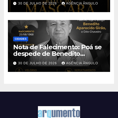
Máscaras em Suzano
30 DE JULHO DE 2026
AGÊNCIA ÂNGULO
CIDADES
Nota de Falecimento: Poá se
despede de Benedito
Aparecido Girão, o conhecido
30 DE JULHO DE 2026
AGÊNCIA ÂNGULO
“Dito Chaveiro”