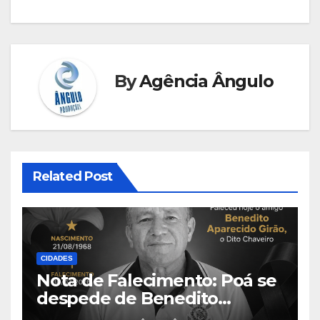
By
Agência Ângulo
Related Post
CIDADES
Nota de Falecimento: Poá se
despede de Benedito
Aparecido Girão, o conhecido