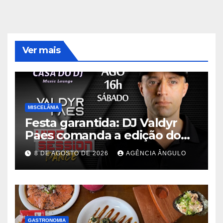
Ver mais
MISCELÂNIA
Festa garantida: DJ Valdyr
Paes comanda a edição do
programa “Vibe Session
8 DE AGOSTO DE 2026
AGÊNCIA ÂNGULO
Dance” neste sábado
GASTRONOMIA