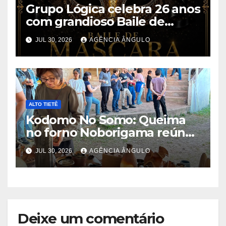
Grupo Lógica celebra 26 anos
com grandioso Baile de
Máscaras em Suzano
JUL 30, 2026
AGÊNCIA ÂNGULO
ALTO TIETÊ
Kodomo No Somo: Queima
no forno Noborigama reúne
trabalhos de 35 ceramistas
JUL 30, 2026
AGÊNCIA ÂNGULO
Deixe um comentário