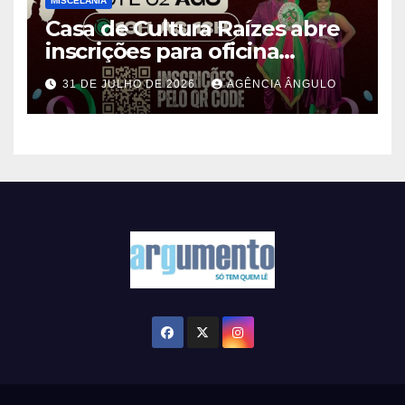
MISCELÂNIA
Casa de Cultura Raízes abre
inscrições para oficina
gratuita de Mestre-Sala e
31 DE JULHO DE 2026
AGÊNCIA ÂNGULO
Porta-Bandeira em Ferraz de
Vasconcelos