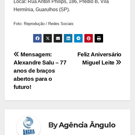
Local: Rua Anton Philips, 186, Prédio B, Vila
Hermínia, Guarulhos (SP).
Foto: Reprodução / Redes Sociais
Navegação
Mensagem:
Feliz Aniversário
Alexandre Salu – 77
Miguel Leite
de
anos de braços
Post
abertos para o
futuro!
By
Agência Ângulo