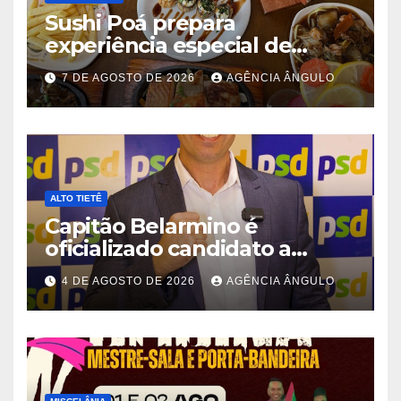
Sushi Poá prepara
experiência especial de
rodízio para o Dia dos Pais
7 DE AGOSTO DE 2026
AGÊNCIA ÂNGULO
ALTO TIETÊ
Capitão Belarmino é
oficializado candidato a
deputado estadual pelo PSD
4 DE AGOSTO DE 2026
AGÊNCIA ÂNGULO
durante convenção em São
Paulo