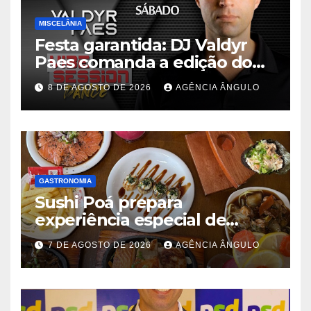
MISCELÂNIA
Festa garantida: DJ Valdyr
Paes comanda a edição do
programa “Vibe Session
8 DE AGOSTO DE 2026
AGÊNCIA ÂNGULO
Dance” neste sábado
GASTRONOMIA
Sushi Poá prepara
experiência especial de
rodízio para o Dia dos Pais
7 DE AGOSTO DE 2026
AGÊNCIA ÂNGULO