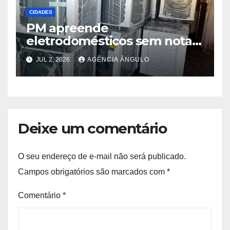
CIDADES
PM apreende
eletrodomésticos sem nota e
cerca de 1 kg de maconha
JUL 2, 2026
AGÊNCIA ÂNGULO
em Poá
Deixe um comentário
O seu endereço de e-mail não será publicado.
Campos obrigatórios são marcados com
*
Comentário
*