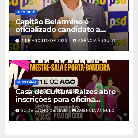
ALTO TIETÊ
Capitão Belarmino é
oficializado candidato a
deputado estadual pelo PSD
4 DE AGOSTO DE 2026
AGÊNCIA ÂNGULO
durante convenção em São
Paulo
MISCELÂNIA
Casa de Cultura Raízes abre
inscrições para oficina
gratuita de Mestre-Sala e
31 DE JULHO DE 2026
AGÊNCIA ÂNGULO
Porta-Bandeira em Ferraz de
Vasconcelos