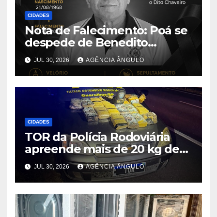
CIDADES
Nota de Falecimento: Poá se
despede de Benedito
Aparecido Girão, o conhecido
JUL 30, 2026
AGÊNCIA ÂNGULO
“Dito Chaveiro”
CIDADES
TOR da Polícia Rodoviária
apreende mais de 20 kg de
maconha e prende dois
JUL 30, 2026
AGÊNCIA ÂNGULO
suspeitos após perseguição
na Rodovia Ayrton Senna