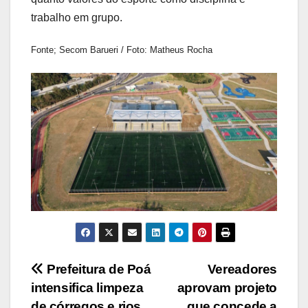
trabalho em grupo.
Fonte; Secom Barueri / Foto: Matheus Rocha
Navegação
Prefeitura de Poá
Vereadores
intensifica limpeza
aprovam projeto
de
de córregos e rios
que concede a