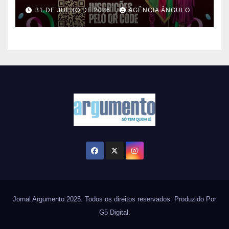
gratuita de Mestre-Sala e
31 DE JULHO DE 2026
AGÊNCIA ÂNGULO
Porta-Bandeira em Ferraz de
Vasconcelos
Jornal Argumento 2025. Todos os direitos reservados. Produzido Por
G5 Digital.