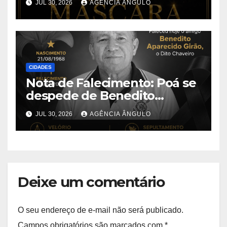
JUL 30, 2026
AGÊNCIA ÂNGULO
CIDADES
Nota de Falecimento: Poá se
despede de Benedito
Aparecido Girão, o conhecido
JUL 30, 2026
AGÊNCIA ÂNGULO
“Dito Chaveiro”
Deixe um comentário
O seu endereço de e-mail não será publicado.
Campos obrigatórios são marcados com
*