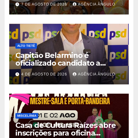
rodízio para o Dia dos Pais
7 DE AGOSTO DE 2026
AGÊNCIA ÂNGULO
ALTO TIETÊ
Capitão Belarmino é
oficializado candidato a
deputado estadual pelo PSD
4 DE AGOSTO DE 2026
AGÊNCIA ÂNGULO
durante convenção em São
Paulo
MISCELÂNIA
Casa de Cultura Raízes abre
inscrições para oficina