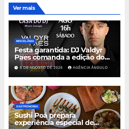
Ver mais
MISCELÂNIA
Festa garantida: DJ Valdyr
Paes comanda a edição do
programa “Vibe Session
8 DE AGOSTO DE 2026
AGÊNCIA ÂNGULO
Dance” neste sábado
GASTRONOMIA
Sushi Poá prepara
experiência especial de