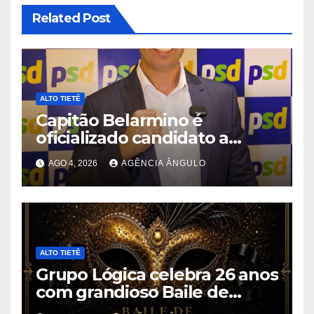
Related Post
ALTO TIETÊ
Capitão Belarmino é
oficializado candidato a
deputado estadual pelo PSD
AGO 4, 2026
AGÊNCIA ÂNGULO
durante convenção em São
Paulo
ALTO TIETÊ
Grupo Lógica celebra 26 anos
com grandioso Baile de
Máscaras em Suzano