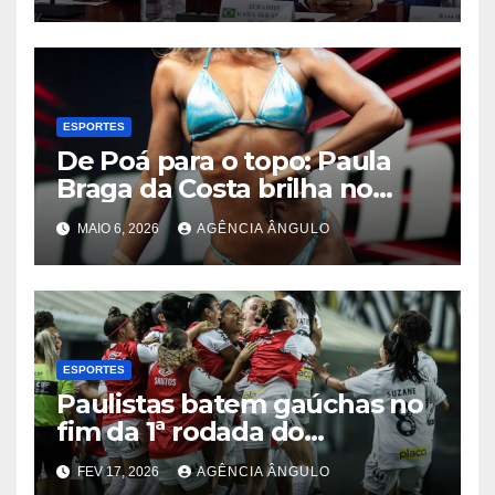
Rússia em agenda
estratégica na Rússia
ESPORTES
De Poá para o topo: Paula
Braga da Costa brilha no
fisiculturismo e conquista
MAIO 6, 2026
AGÊNCIA ÂNGULO
títulos em Santa Catarina
ESPORTES
Paulistas batem gaúchas no
fim da 1ª rodada do
Brasileirão Feminino
FEV 17, 2026
AGÊNCIA ÂNGULO