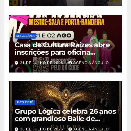
durante convenção em São
Paulo
MISCELÂNIA
Casa de Cultura Raízes abre
inscrições para oficina
gratuita de Mestre-Sala e
31 DE JULHO DE 2026
AGÊNCIA ÂNGULO
Porta-Bandeira em Ferraz de
Vasconcelos
ALTO TIETÊ
Grupo Lógica celebra 26 anos
com grandioso Baile de
Máscaras em Suzano
30 DE JULHO DE 2026
AGÊNCIA ÂNGULO