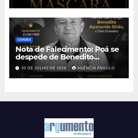
CIDADES
Nota de Falecimento: Poá se
despede de Benedito
Aparecido Girão, o conhecido
30 DE JULHO DE 2026
AGÊNCIA ÂNGULO
“Dito Chaveiro”