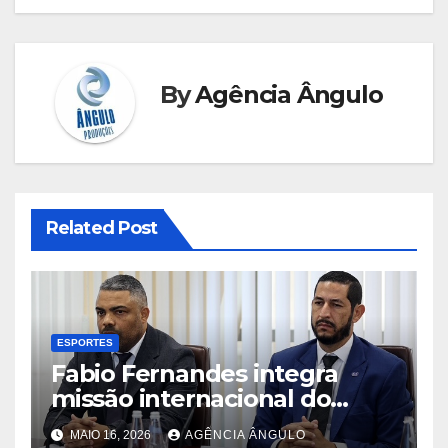
By
Agência Ângulo
Related Post
ESPORTES
Fabio Fernandes integra
missão internacional do
Conselho Empresarial Brasil–
MAIO 16, 2026
AGÊNCIA ÂNGULO