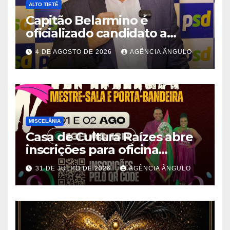
ALTO TIETÊ
Capitão Belarmino é
oficializado candidato a
deputado estadual pelo PSD
4 DE AGOSTO DE 2026
AGÊNCIA ÂNGULO
durante convenção em São
Paulo
MISCELÂNIA
Casa de Cultura Raízes abre
inscrições para oficina
gratuita de Mestre-Sala e
31 DE JULHO DE 2026
AGÊNCIA ÂNGULO
Porta-Bandeira em Ferraz de
Vasconcelos