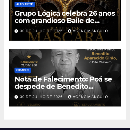
ALTO TIETÊ
Grupo Lógica celebra 26 anos
com grandioso Baile de
Máscaras em Suzano
30 DE JULHO DE 2026
AGÊNCIA ÂNGULO
CIDADES
Nota de Falecimento: Poá se
despede de Benedito
Aparecido Girão, o conhecido
30 DE JULHO DE 2026
AGÊNCIA ÂNGULO
“Dito Chaveiro”