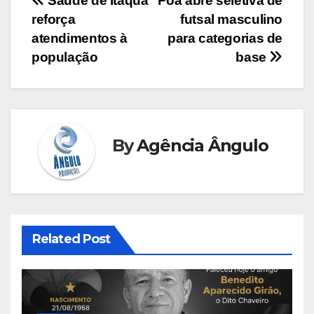
Navegação
Saúde de Itaquá
Poá abre seletiva de
reforça
futsal masculino
de
atendimentos à
para categorias de
Post
população
base
By
Agência Ângulo
Related Post