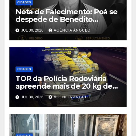
CIDADES
Nota de Falecimento: Poá se
despede de Benedito
Aparecido Girão, o conhecido
JUL 30, 2026
AGÊNCIA ÂNGULO
“Dito Chaveiro”
CIDADES
TOR da Polícia Rodoviária
apreende mais de 20 kg de
maconha e prende dois
JUL 30, 2026
AGÊNCIA ÂNGULO
suspeitos após perseguição
na Rodovia Ayrton Senna
CIDADES