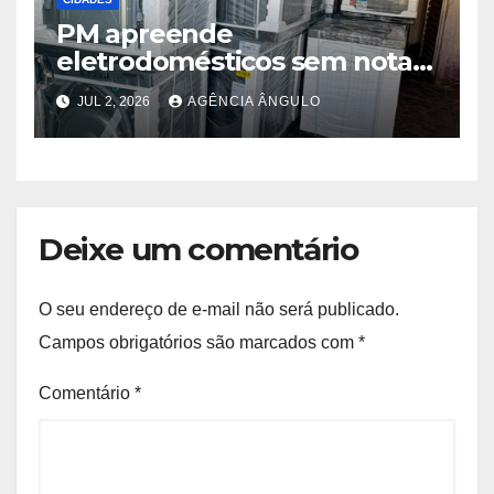
PM apreende
eletrodomésticos sem nota e
cerca de 1 kg de maconha
JUL 2, 2026
AGÊNCIA ÂNGULO
em Poá
Deixe um comentário
O seu endereço de e-mail não será publicado.
Campos obrigatórios são marcados com
*
Comentário
*