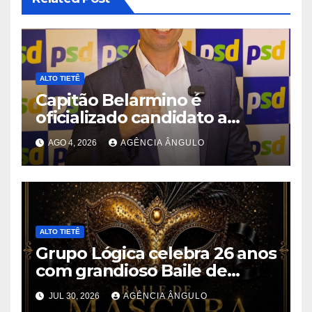
ALTO TIETÊ
Capitão Belarmino é
oficializado candidato a
deputado estadual pelo PSD
AGO 4, 2026
AGÊNCIA ÂNGULO
durante convenção em São
Paulo
ALTO TIETÊ
Grupo Lógica celebra 26 anos
com grandioso Baile de
Máscaras em Suzano
JUL 30, 2026
AGÊNCIA ÂNGULO