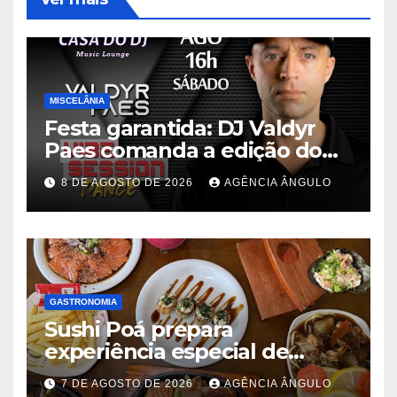
MISCELÂNIA
Festa garantida: DJ Valdyr
Paes comanda a edição do
programa “Vibe Session
8 DE AGOSTO DE 2026
AGÊNCIA ÂNGULO
Dance” neste sábado
GASTRONOMIA
Sushi Poá prepara
experiência especial de
rodízio para o Dia dos Pais
7 DE AGOSTO DE 2026
AGÊNCIA ÂNGULO