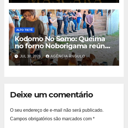
ALTO TIETÊ
Kodomo No Somo: Queima
no forno Noborigama reúne
trabalhos de 35 ceramistas
JUL 30, 2026
AGÊNCIA ÂNGULO
Deixe um comentário
O seu endereço de e-mail não será publicado.
Campos obrigatórios são marcados com
*