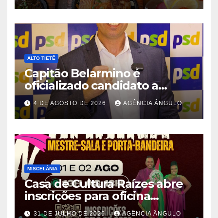
ALTO TIETÊ
Capitão Belarmino é
oficializado candidato a
deputado estadual pelo PSD
4 DE AGOSTO DE 2026
AGÊNCIA ÂNGULO
durante convenção em São
Paulo
MISCELÂNIA
Casa de Cultura Raízes abre
inscrições para oficina
gratuita de Mestre-Sala e
31 DE JULHO DE 2026
AGÊNCIA ÂNGULO