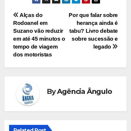
Navegação
Alças do
Por que falar sobre
Rodoanel em
herança ainda é
de
Suzano vão reduzir
tabu? Livro debate
Post
em até 45 minutos o
sobre sucessão e
tempo de viagem
legado
dos motoristas
By
Agência Ângulo
Related Post