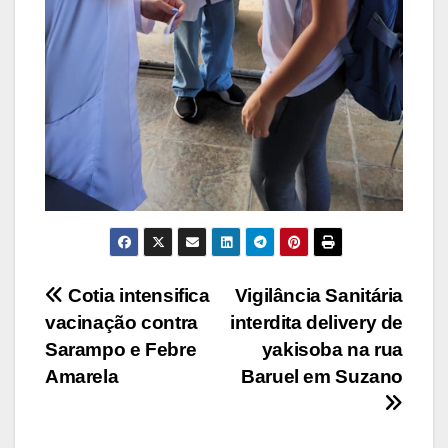
Navegação
Cotia intensifica
Vigilância Sanitária
vacinação contra
interdita delivery de
de
Sarampo e Febre
yakisoba na rua
Post
Amarela
Baruel em Suzano