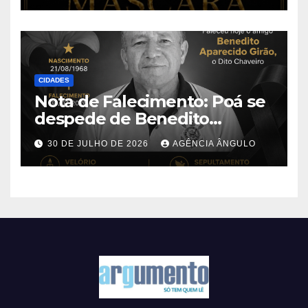
CIDADES
Nota de Falecimento: Poá se
despede de Benedito
Aparecido Girão, o conhecido
30 DE JULHO DE 2026
AGÊNCIA ÂNGULO
“Dito Chaveiro”