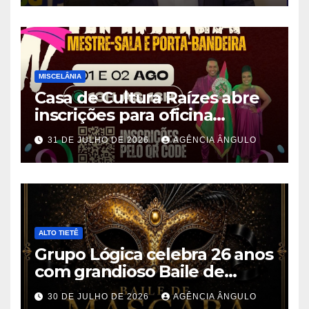
Paulo
MISCELÂNIA
Casa de Cultura Raízes abre
inscrições para oficina
gratuita de Mestre-Sala e
31 DE JULHO DE 2026
AGÊNCIA ÂNGULO
Porta-Bandeira em Ferraz de
Vasconcelos
ALTO TIETÊ
Grupo Lógica celebra 26 anos
com grandioso Baile de
Máscaras em Suzano
30 DE JULHO DE 2026
AGÊNCIA ÂNGULO