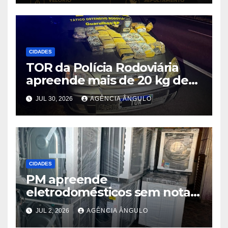
CIDADES
TOR da Polícia Rodoviária
apreende mais de 20 kg de
maconha e prende dois
JUL 30, 2026
AGÊNCIA ÂNGULO
suspeitos após perseguição
na Rodovia Ayrton Senna
CIDADES
PM apreende
eletrodomésticos sem nota e
cerca de 1 kg de maconha
JUL 2, 2026
AGÊNCIA ÂNGULO
em Poá