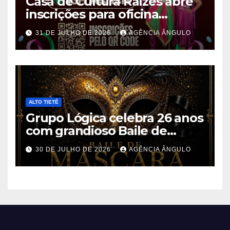
Casa de Cultura Raízes abre
inscrições para oficina
gratuita de Mestre-Sala e
31 DE JULHO DE 2026
AGÊNCIA ÂNGULO
Porta-Bandeira em Ferraz de
Vasconcelos
ALTO TIETÊ
Grupo Lógica celebra 26 anos
com grandioso Baile de
Máscaras em Suzano
30 DE JULHO DE 2026
AGÊNCIA ÂNGULO