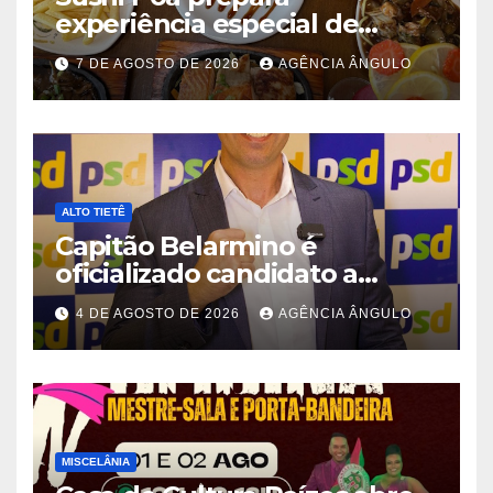
experiência especial de
rodízio para o Dia dos Pais
7 DE AGOSTO DE 2026
AGÊNCIA ÂNGULO
ALTO TIETÊ
Capitão Belarmino é
oficializado candidato a
deputado estadual pelo PSD
4 DE AGOSTO DE 2026
AGÊNCIA ÂNGULO
durante convenção em São
Paulo
MISCELÂNIA