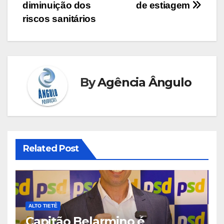
diminuição dos
de estiagem
riscos sanitários
By
Agência Ângulo
Related Post
ALTO TIETÊ
Capitão Belarmino é