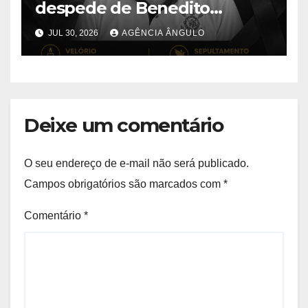
despede de Benedito
Aparecido Girão, o conhecido
JUL 30, 2026
AGÊNCIA ÂNGULO
“Dito Chaveiro”
Deixe um comentário
O seu endereço de e-mail não será publicado.
Campos obrigatórios são marcados com
*
Comentário
*