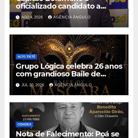
oficializado candidato a
deputado estadual pelo PSD
AGO 4, 2026
AGÊNCIA ÂNGULO
durante convenção em São
Paulo
ALTO TIETÊ
Grupo Lógica celebra 26 anos
com grandioso Baile de
Máscaras em Suzano
JUL 30, 2026
AGÊNCIA ÂNGULO
CIDADES
Nota de Falecimento: Poá se